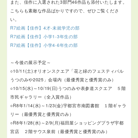
また、佳作に入選された3部門46作品も添付いたします。
こちらも素敵な作品ばかりですので、ぜひご覧くださ
い。
R7絵画【佳作】4才-未就学児の部
R7絵画【佳作】小学1-3年生の部
R7絵画【佳作】小学4-6年生の部
～今後の展示予定～
○10/11(土)オリオンスクエア「花と緑のフェスティバル
うつのみや2025」会場内（最優秀賞と優秀賞のみ）
○10/15(水)～10/19(日)うつのみや表参道スクエア ５階
市民ギャラリー（全入賞作品）
○R8年1/14(水)～1/23(金)宇都宮市南図書館 １階ギャラ
リー（最優秀賞と優秀賞のみ）
○R8年1/28(水)～2/9(月)福田屋ショッピングプラザ宇都
宮店 ２階サウス泉前（最優秀賞と優秀賞のみ）