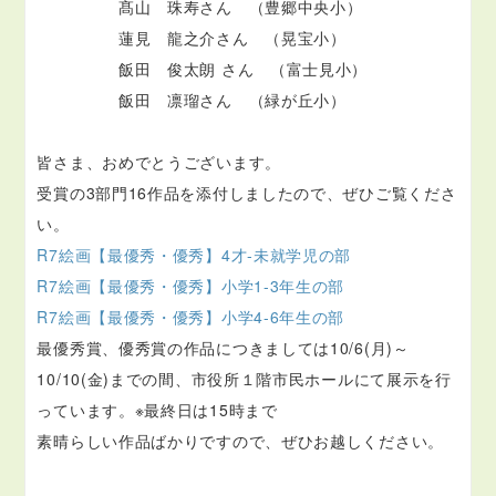
髙山 珠寿さん （豊郷中央小）
蓮見 龍之介さん （晃宝小）
飯田 俊太朗 さん （富士見小）
飯田 凛瑠さん （緑が丘小）
皆さま、おめでとうございます。
受賞の3部門16作品を添付しましたので、ぜひご覧くださ
い。
R7絵画【最優秀・優秀】4才-未就学児の部
R7絵画【最優秀・優秀】小学1-3年生の部
R7絵画【最優秀・優秀】小学4-6年生の部
最優秀賞、優秀賞の作品につきましては10/6(月)～
10/10(金)までの間、市役所１階市民ホールにて展示を行
っています。※最終日は15時まで
素晴らしい作品ばかりですので、ぜひお越しください。