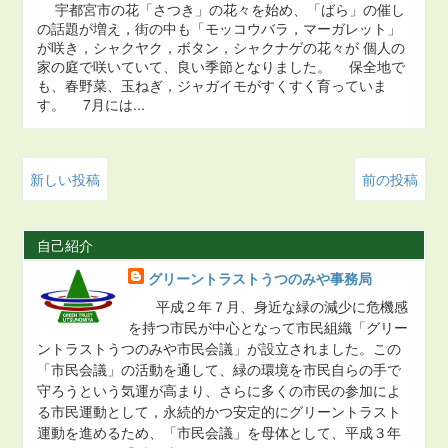
宇都宮市の花「さつき」の花々を始め、「ばら」の催し
の話題が増え，街の中も「モッコウバラ，マーガレット」
が咲き，シャクヤク，ボタン，シャクナゲの花々が 個人の
家の庭で咲いていて、良い季節となりました。 保全地で
も、春野菜、玉ねぎ，ジャガイモがすくすく育っていま
す。 7月には...
新しい投稿
前の投稿
自己紹介
グリーントラストうつのみや事務局
平成２年７月、身近な緑の減少に危機感
を持つ市民が中心となって市民組織「グリー
ントラストうつのみや市民会議」が設立されました。この
「市民会議」の活動を通して、緑の環境を市民自らの手で
守ろうという気運が高まり、さらに多くの市民の参加によ
る市民運動として，永続的かつ安定的にグリーントラスト
運動を進めるため、「市民会議」を母体として、平成３年