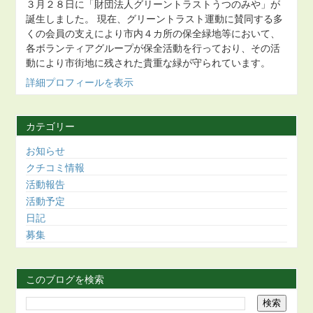
３月２８日に「財団法人グリーントラストうつのみや」が
誕生しました。 現在、グリーントラスト運動に賛同する多
くの会員の支えにより市内４カ所の保全緑地等において、
各ボランティアグループが保全活動を行っており、その活
動により市街地に残された貴重な緑が守られています。
詳細プロフィールを表示
カテゴリー
お知らせ
クチコミ情報
活動報告
活動予定
日記
募集
このブログを検索