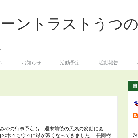
リーントラストうつ
ム
お知らせ
活動予定
活動報告
自
みやの行事予定も，週末前後の天気の変動に会
持
山の木々も徐々に緑が濃くなってきました。 長岡樹