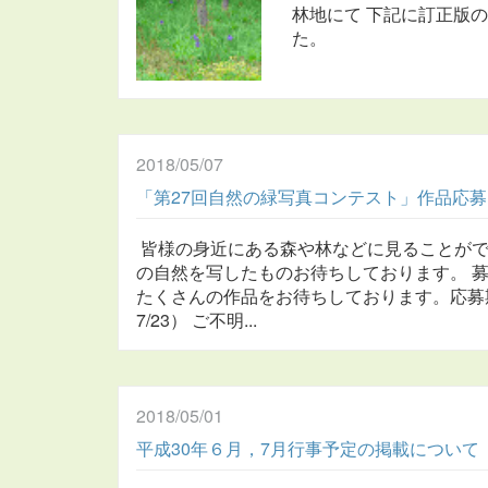
林地にて 下記に訂正版
た。 事務局より H
2018/05/07
「第27回自然の緑写真コンテスト」作品応募
皆様の身近にある森や林などに見ることがで
の自然を写したものお待ちしております。 
たくさんの作品をお待ちしております。応募期
7/23） ご不明...
2018/05/01
平成30年６月，7月行事予定の掲載について