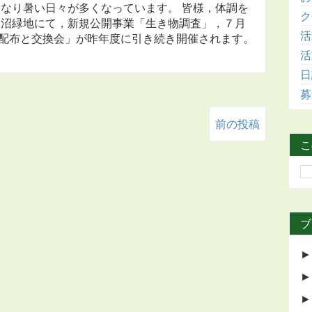
なり暑い日々が多くなっています。 皆様，体調を
ク
田沼緑地にて，新規公開事業「生き物調査」，７月
活
配布と交換会」が昨年度に引き続き開催されます。
活
日
募
前の投稿
こ
ブ