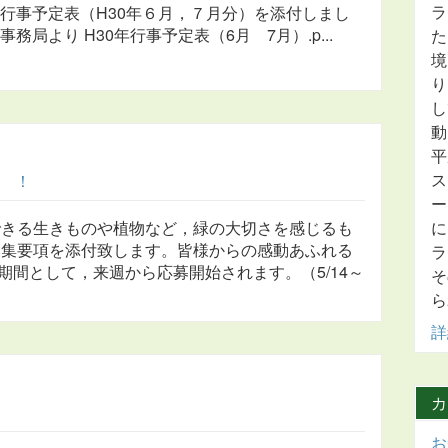
ラ
の行事予定表（H30年６月，７月分）を添付しまし
30年行事予定表（6月 7月）.p...
た
境
り
し
動
平
ス
 ！
ー
きる生きものや植物など，緑の大切さを感じるも
に
募集要項を添付致します。皆様からの感動あふれる
ラ
間として，来週から応募開始されます。（5/14～
そ
ら
詳
カ
お