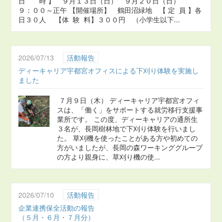
日 時 】 ９月１３日（日） ９月２０日（日）
９：００～正午 【開催場所】 鶴田沼緑地 【 定 員 】各
日３０人 【体 験 料】３００円 （小学生以下...
2026/07/13
活動報告
ディーキャリア宇都宮オフィスによる下刈り体験を実施し
ました
７月９日（木） ディーキャリア宇都宮オフィ
スは、「働く」をサポートする就労移行支援事
業所です。 この度、ディーキャリアの通所生
３名が、長岡樹林地で下刈り体験を行いまし
た。 草刈機を使ったことがある方や初めての
方がいましたが、長岡の森ワーキンググループ
の方より親身に、草刈り機の使...
2026/07/10
活動報告
企業連携保全活動の報告
（５月・６月・７月分）