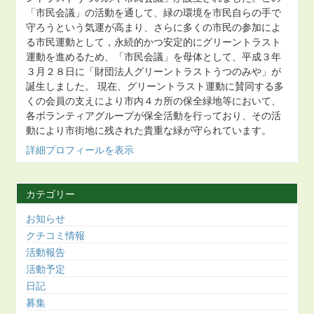
「市民会議」の活動を通して、緑の環境を市民自らの手で
守ろうという気運が高まり、さらに多くの市民の参加によ
る市民運動として，永続的かつ安定的にグリーントラスト
運動を進めるため、「市民会議」を母体として、平成３年
３月２８日に「財団法人グリーントラストうつのみや」が
誕生しました。 現在、グリーントラスト運動に賛同する多
くの会員の支えにより市内４カ所の保全緑地等において、
各ボランティアグループが保全活動を行っており、その活
動により市街地に残された貴重な緑が守られています。
詳細プロフィールを表示
カテゴリー
お知らせ
クチコミ情報
活動報告
活動予定
日記
募集