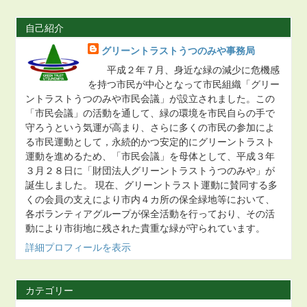
自己紹介
グリーントラストうつのみや事務局
平成２年７月、身近な緑の減少に危機感
を持つ市民が中心となって市民組織「グリー
ントラストうつのみや市民会議」が設立されました。この
「市民会議」の活動を通して、緑の環境を市民自らの手で
守ろうという気運が高まり、さらに多くの市民の参加によ
る市民運動として，永続的かつ安定的にグリーントラスト
運動を進めるため、「市民会議」を母体として、平成３年
３月２８日に「財団法人グリーントラストうつのみや」が
誕生しました。 現在、グリーントラスト運動に賛同する多
くの会員の支えにより市内４カ所の保全緑地等において、
各ボランティアグループが保全活動を行っており、その活
動により市街地に残された貴重な緑が守られています。
詳細プロフィールを表示
カテゴリー