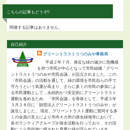
こちらの記事もどうぞ!!
関連する記事はありません。
自己紹介
グリーントラストうつのみや事務局
平成２年７月、身近な緑の減少に危機感
を持つ市民が中心となって市民組織「グリー
ントラストうつのみや市民会議」が設立されました。この
「市民会議」の活動を通して、緑の環境を市民自らの手で
守ろうという気運が高まり、さらに多くの市民の参加によ
る市民運動として，永続的かつ安定的にグリーントラスト
運動を進めるため、「市民会議」を母体として、平成３年
３月２８日に「財団法人グリーントラストうつのみや」が
誕生しました。 現在、グリーントラスト運動に賛同する多
くの会員の支えにより市内４カ所の保全緑地等において、
各ボランティアグループが保全活動を行っており、その活
動により市街地に残された貴重な緑が守られています。