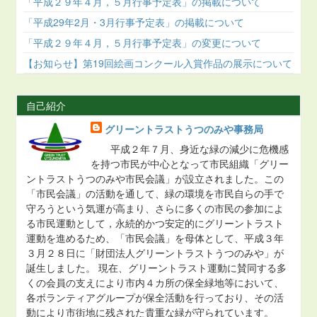
「平成２９年４月，５月行事予定表」の掲載について
「平成29年2月・3月行事予定表」の掲載について
「平成２９年４月，５月行事予定表」の変更について
【お知らせ】第19回絵画コンクール入賞作品の展示について
自己紹介
グリーントラストうつのみや事務局
平成２年７月、身近な緑の減少に危機感
を持つ市民が中心となって市民組織「グリー
ントラストうつのみや市民会議」が設立されました。この
「市民会議」の活動を通して、緑の環境を市民自らの手で
守ろうという気運が高まり、さらに多くの市民の参加によ
る市民運動として，永続的かつ安定的にグリーントラスト
運動を進めるため、「市民会議」を母体として、平成３年
３月２８日に「財団法人グリーントラストうつのみや」が
誕生しました。 現在、グリーントラスト運動に賛同する多
くの会員の支えにより市内４カ所の保全緑地等において、
各ボランティアグループが保全活動を行っており、その活
動により市街地に残された貴重な緑が守られています。