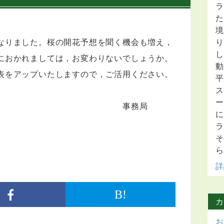
ラ
た
境
なりました。桜の開花予想を聞く機会も増え，
り
し
におかれましては，お変わりないでしょうか。
動
表をアップいたしますので，ご活用ください。
平
ス
ー
務局
に
ラ
そ
ら
詳
B!
カ
お