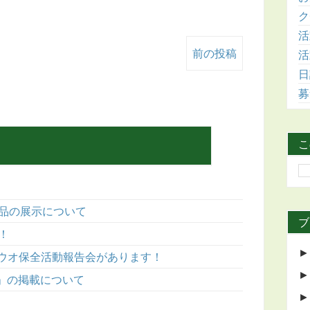
ク
活
前の投稿
活
日
募
こ
作品の展示について
ブ
！
ウオ保全活動報告会があります！
表」の掲載について