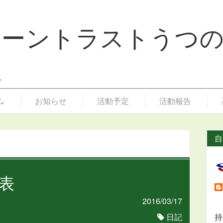
リーントラストうつ
ム
お知らせ
活動予定
活動報告
自
表
2016/03/17
日記
持