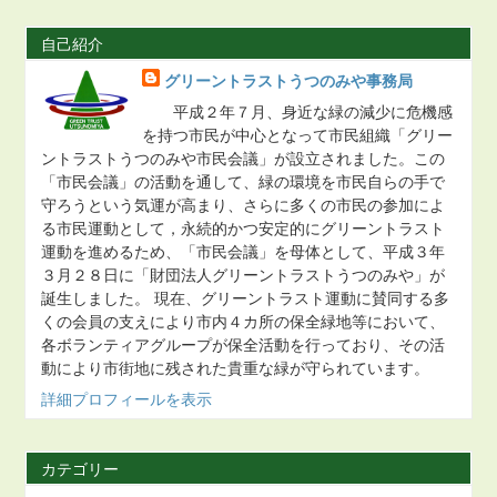
自己紹介
グリーントラストうつのみや事務局
平成２年７月、身近な緑の減少に危機感
を持つ市民が中心となって市民組織「グリー
ントラストうつのみや市民会議」が設立されました。この
「市民会議」の活動を通して、緑の環境を市民自らの手で
守ろうという気運が高まり、さらに多くの市民の参加によ
る市民運動として，永続的かつ安定的にグリーントラスト
運動を進めるため、「市民会議」を母体として、平成３年
３月２８日に「財団法人グリーントラストうつのみや」が
誕生しました。 現在、グリーントラスト運動に賛同する多
くの会員の支えにより市内４カ所の保全緑地等において、
各ボランティアグループが保全活動を行っており、その活
動により市街地に残された貴重な緑が守られています。
詳細プロフィールを表示
カテゴリー