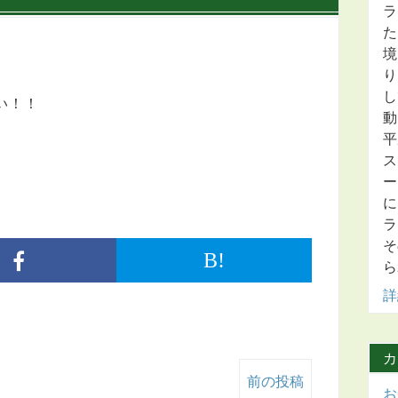
ラ
た
境
り
し
い！！
動
平
ス
ー
に
ラ
そ
B!
ら
詳
カ
前の投稿
お