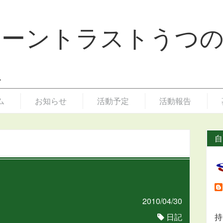
リーントラストうつ
ム
お知らせ
活動予定
活動報告
自
2010/04/30
日記
持