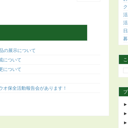
ク
活
活
日
募
作品の展示について
こ
載について
更について
ウオ保全活動報告会があります！
ブ