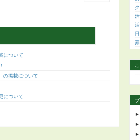
ク
活
活
日
募
載について
こ
！
表」の掲載について
更について
ブ