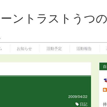
リーントラストうつ
ム
お知らせ
活動予定
活動報告
自
2009/04/22
日記
持