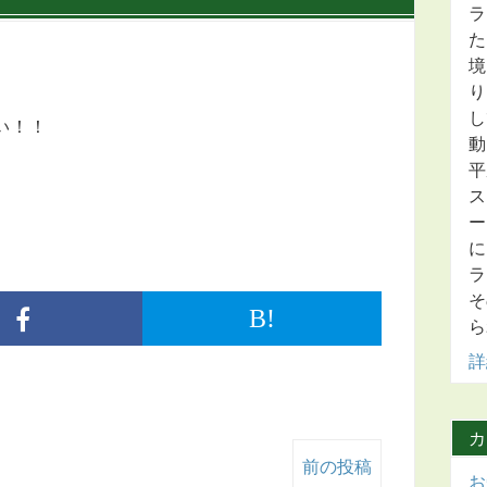
ラ
た
境
り
し
い！！
動
平
ス
ー
に
ラ
そ
B!
ら
詳
カ
前の投稿
お